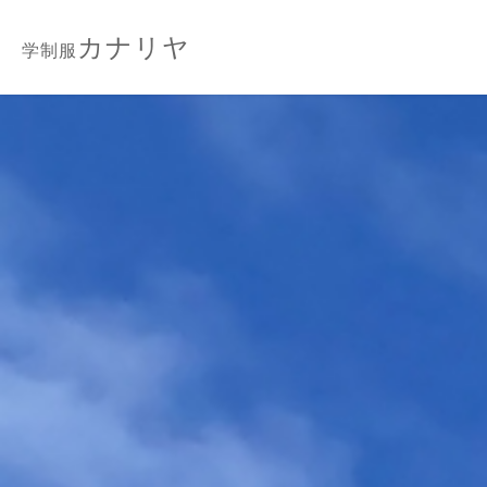
カナリヤ
学制服