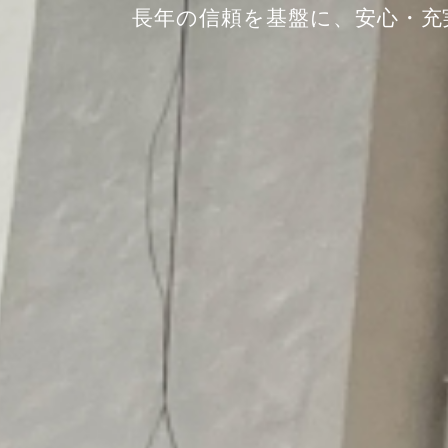
⻑年の信頼を基盤に、安⼼・充